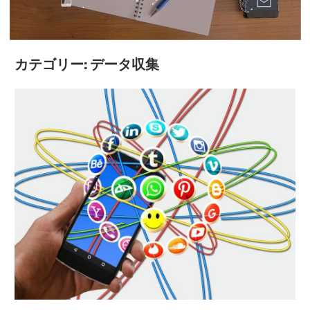
イ
フ
を
カテゴリー:
データ収集
守
る、
安
心
の
第
一
歩
を
踏
み
出