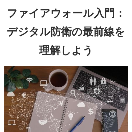
コ
ファイアウォール入門：
ン
テ
デジタル防衛の最前線を
ン
ツ
理解しよう
へ
ス
あ
キ
な
ッ
た
プ
の
デ
ジ
タ
ル
ラ