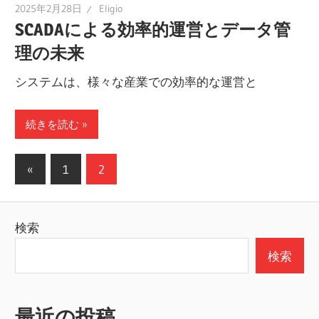
そ
2025年2月28日
Eligio
SCADAによる効率的運営とデータ管
う！
理の未来
システムは、様々な産業での効率的な運営と
続きを読む
投
前
«
1
2
の
稿
記
の
検索
事
ペ
検索
ー
ジ
最近の投稿