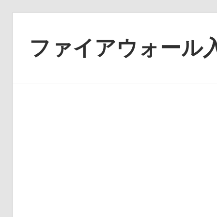
コ
ン
ファイアウォール
テ
ン
あ
ツ
な
へ
た
ス
の
キ
デ
ッ
ジ
プ
タ
ル
ラ
イ
フ