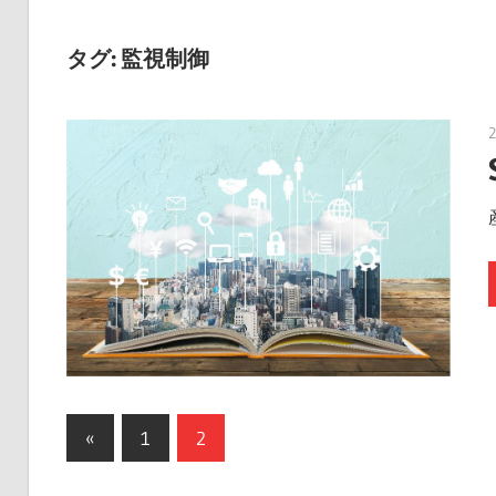
を
守
タグ:
監視制御
る、
安
心
の
第
一
歩
を
踏
み
出
投
そ
前
«
1
2
う！
の
稿